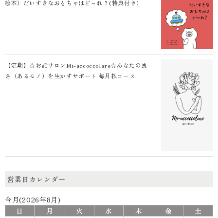
絵本）だいすきなおもちゃはど～れ？(特典付き）
【定期】☆お話サロンMi-accoccolare☆あなたの良
さ（あるモノ）を生かすサポート 毎月払コース
営業日カレンダー
今月(2026年8月)
日
月
火
水
木
金
土