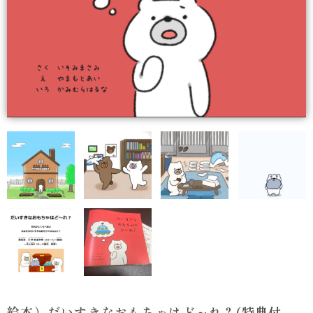
絵本）だいすきなおもちゃはど～れ？(特典付