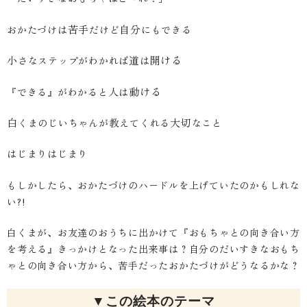
苦手
自分
おかたづけは
だけど
にもできる
小
道
開ける
さなステップがわかれば
は
人
動ける
『できる』がわかると
は
白
教
大切
くまのじいちゃんが
えてくれる
なこと
はじまりはじまり
もしかしたら、おかたづけのハードルを上げていたのかもしれな
い?!
白くまが、お友達のおうちに出かけて『おもちゃとの向き合い方
を考える』きっかけとなった出来事は？自分のだいすきなおもち
ゃとの向き合い方から、苦手だったおかたづけがどうなるかな？
▼この絵本のテーマ